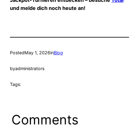
Jackpot‑Turnieren entdecken – besuche
Total
und melde dich noch heute an!
Posted
May 1, 2026
in
Blog
by
administrators
Tags:
Comments