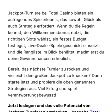
Jackpot‑Turniere bei Total Casino bieten ein
aufregendes Spielerlebnis, das sowohl Glück als
auch Strategie erfordert. Wenn du die Regeln
kennst, den Willkommensbonus nutzt, die
richtigen Slots wählst, ein festes Budget
festlegst, Live‑Dealer‑Spiele geschickt einsetzt
und die Rangliste im Blick behältst, maximierst du
deine Gewinnchancen erheblich.
Bereit, das nächste Turnier zu rocken und
vielleicht den großen Jackpot zu knacken? Dann
starte jetzt und probiere die oben genannten
Strategien aus. Viel Erfolg und spiel
verantwortungsbewusst!
Jetzt loslegen und das volle Potenzial von