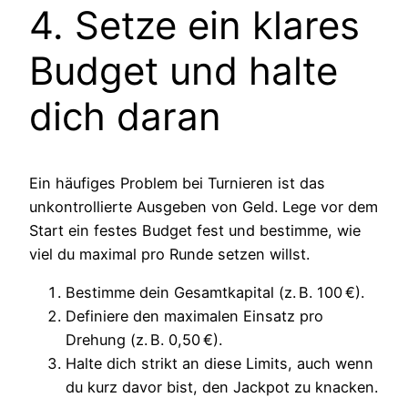
4. Setze ein klares
Budget und halte
dich daran
Ein häufiges Problem bei Turnieren ist das
unkontrollierte Ausgeben von Geld. Lege vor dem
Start ein festes Budget fest und bestimme, wie
viel du maximal pro Runde setzen willst.
Bestimme dein Gesamtkapital (z. B. 100 €).
Definiere den maximalen Einsatz pro
Drehung (z. B. 0,50 €).
Halte dich strikt an diese Limits, auch wenn
du kurz davor bist, den Jackpot zu knacken.