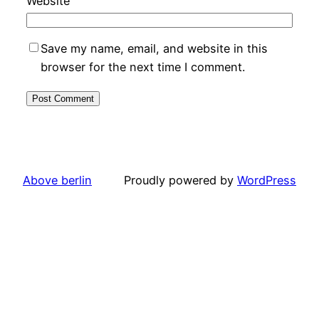
Website
Save my name, email, and website in this
browser for the next time I comment.
Above berlin
Proudly powered by
WordPress