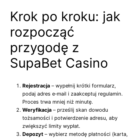
Krok po kroku: jak
rozpocząć
przygodę z
SupaBet Casino
Rejestracja
– wypełnij krótki formularz,
podaj adres e‑mail i zaakceptuj regulamin.
Proces trwa mniej niż minutę.
Weryfikacja
– prześlij skan dowodu
tożsamości i potwierdzenie adresu, aby
zwiększyć limity wypłat.
Depozyt
– wybierz metodę płatności (karta,