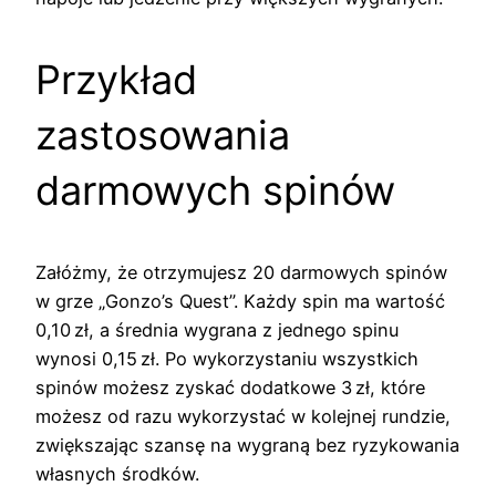
Przykład
zastosowania
darmowych spinów
Załóżmy, że otrzymujesz 20 darmowych spinów
w grze „Gonzo’s Quest”. Każdy spin ma wartość
0,10 zł, a średnia wygrana z jednego spinu
wynosi 0,15 zł. Po wykorzystaniu wszystkich
spinów możesz zyskać dodatkowe 3 zł, które
możesz od razu wykorzystać w kolejnej rundzie,
zwiększając szansę na wygraną bez ryzykowania
własnych środków.