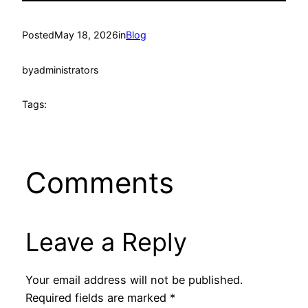
Posted
May 18, 2026
in
Blog
by
administrators
Tags:
Comments
Leave a Reply
Your email address will not be published.
Required fields are marked
*