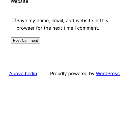
Website
Save my name, email, and website in this
browser for the next time I comment.
Above berlin
Proudly powered by
WordPress