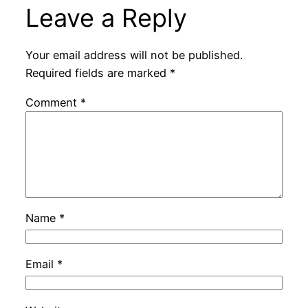
Leave a Reply
Your email address will not be published.
Required fields are marked
*
Comment
*
Name
*
Email
*