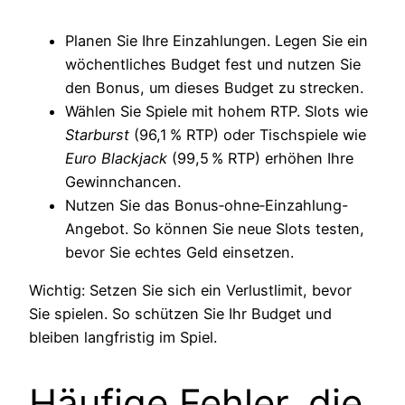
Planen Sie Ihre Einzahlungen. Legen Sie ein
wöchentliches Budget fest und nutzen Sie
den Bonus, um dieses Budget zu strecken.
Wählen Sie Spiele mit hohem RTP. Slots wie
Starburst
(96,1 % RTP) oder Tischspiele wie
Euro Blackjack
(99,5 % RTP) erhöhen Ihre
Gewinnchancen.
Nutzen Sie das Bonus‑ohne‑Einzahlung-
Angebot. So können Sie neue Slots testen,
bevor Sie echtes Geld einsetzen.
Wichtig: Setzen Sie sich ein Verlustlimit, bevor
Sie spielen. So schützen Sie Ihr Budget und
bleiben langfristig im Spiel.
Häufige Fehler, die