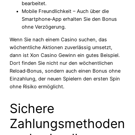
bearbeitet.
Mobile Freundlichkeit – Auch über die
Smartphone‑App erhalten Sie den Bonus
ohne Verzögerung.
Wenn Sie nach einem Casino suchen, das
wöchentliche Aktionen zuverlässig umsetzt,
dann ist Xon Casino Gewinn ein gutes Beispiel.
Dort finden Sie nicht nur den wöchentlichen
Reload‑Bonus, sondern auch einen Bonus ohne
Einzahlung, der neuen Spielern den ersten Spin
ohne Risiko ermöglicht.
Sichere
Zahlungsmethoden