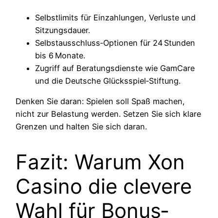
Selbstlimits für Einzahlungen, Verluste und
Sitzungsdauer.
Selbstausschluss‑Optionen für 24 Stunden
bis 6 Monate.
Zugriff auf Beratungsdienste wie GamCare
und die Deutsche Glücksspiel‑Stiftung.
Denken Sie daran: Spielen soll Spaß machen,
nicht zur Belastung werden. Setzen Sie sich klare
Grenzen und halten Sie sich daran.
Fazit: Warum Xon
Casino die clevere
Wahl für Bonus‑