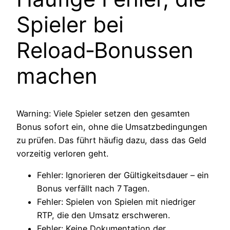
Spieler bei
Reload‑Bonussen
machen
Warning: Viele Spieler setzen den gesamten
Bonus sofort ein, ohne die Umsatzbedingungen
zu prüfen. Das führt häufig dazu, dass das Geld
vorzeitig verloren geht.
Fehler: Ignorieren der Gültigkeitsdauer – ein
Bonus verfällt nach 7 Tagen.
Fehler: Spielen von Spielen mit niedriger
RTP, die den Umsatz erschweren.
Fehler: Keine Dokumentation der