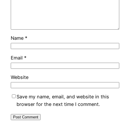
Name
*
Email
*
Website
Save my name, email, and website in this
browser for the next time I comment.