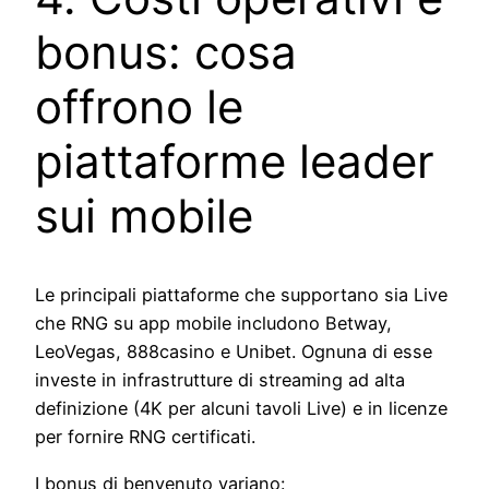
bonus: cosa
offrono le
piattaforme leader
sui mobile
Le principali piattaforme che supportano sia Live
che RNG su app mobile includono Betway,
LeoVegas, 888casino e Unibet. Ognuna di esse
investe in infrastrutture di streaming ad alta
definizione (4K per alcuni tavoli Live) e in licenze
per fornire RNG certificati.
I bonus di benvenuto variano: