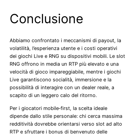
Conclusione
Abbiamo confrontato i meccanismi di payout, la
volatilità, l’esperienza utente e i costi operativi
dei giochi Live e RNG su dispositivi mobili. Le slot
RNG offrono in media un RTP più elevato e una
velocità di gioco impareggiabile, mentre i giochi
Live garantiscono socialità, immersione e la
possibilità di interagire con un dealer reale, a
scapito di un leggero calo del ritorno.
Per i giocatori mobile‑first, la scelta ideale
dipende dallo stile personale: chi cerca massima
redditività dovrebbe orientarsi verso slot ad alto
RTP e sfruttare i bonus di benvenuto delle