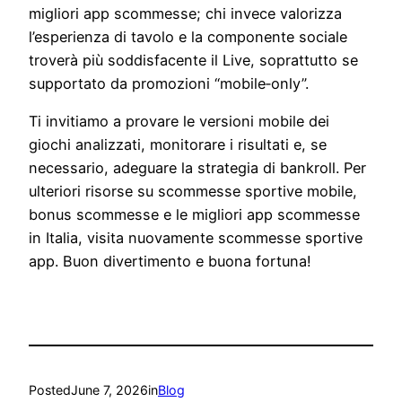
migliori app scommesse; chi invece valorizza
l’esperienza di tavolo e la componente sociale
troverà più soddisfacente il Live, soprattutto se
supportato da promozioni “mobile‑only”.
Ti invitiamo a provare le versioni mobile dei
giochi analizzati, monitorare i risultati e, se
necessario, adeguare la strategia di bankroll. Per
ulteriori risorse su scommesse sportive mobile,
bonus scommesse e le migliori app scommesse
in Italia, visita nuovamente scommesse sportive
app. Buon divertimento e buona fortuna!
Posted
June 7, 2026
in
Blog