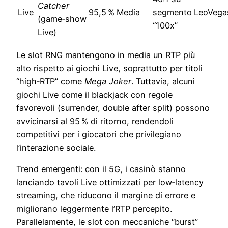
Catcher
Live
95,5 %
Media
segmento
LeoVega
(game‑show
“100x”
Live)
Le slot RNG mantengono in media un RTP più
alto rispetto ai giochi Live, soprattutto per titoli
“high‑RTP” come
Mega Joker
. Tuttavia, alcuni
giochi Live come il blackjack con regole
favorevoli (surrender, double after split) possono
avvicinarsi al 95 % di ritorno, rendendoli
competitivi per i giocatori che privilegiano
l’interazione sociale.
Trend emergenti: con il 5G, i casinò stanno
lanciando tavoli Live ottimizzati per low‑latency
streaming, che riducono il margine di errore e
migliorano leggermente l’RTP percepito.
Parallelamente, le slot con meccaniche “burst”