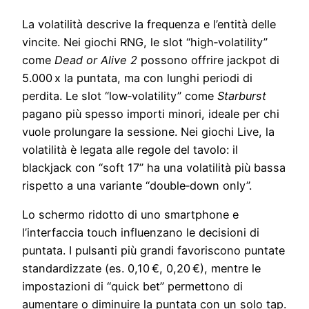
La volatilità descrive la frequenza e l’entità delle
vincite. Nei giochi RNG, le slot “high‑volatility”
come
Dead or Alive 2
possono offrire jackpot di
5.000 x la puntata, ma con lunghi periodi di
perdita. Le slot “low‑volatility” come
Starburst
pagano più spesso importi minori, ideale per chi
vuole prolungare la sessione. Nei giochi Live, la
volatilità è legata alle regole del tavolo: il
blackjack con “soft 17” ha una volatilità più bassa
rispetto a una variante “double‑down only”.
Lo schermo ridotto di uno smartphone e
l’interfaccia touch influenzano le decisioni di
puntata. I pulsanti più grandi favoriscono puntate
standardizzate (es. 0,10 €, 0,20 €), mentre le
impostazioni di “quick bet” permettono di
aumentare o diminuire la puntata con un solo tap.