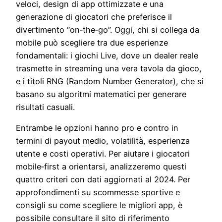
veloci, design di app ottimizzate e una
generazione di giocatori che preferisce il
divertimento “on‑the‑go”. Oggi, chi si collega da
mobile può scegliere tra due esperienze
fondamentali: i giochi Live, dove un dealer reale
trasmette in streaming una vera tavola da gioco,
e i titoli RNG (Random Number Generator), che si
basano su algoritmi matematici per generare
risultati casuali.
Entrambe le opzioni hanno pro e contro in
termini di payout medio, volatilità, esperienza
utente e costi operativi. Per aiutare i giocatori
mobile‑first a orientarsi, analizzeremo questi
quattro criteri con dati aggiornati al 2024. Per
approfondimenti su scommesse sportive e
consigli su come scegliere le migliori app, è
possibile consultare il sito di riferimento