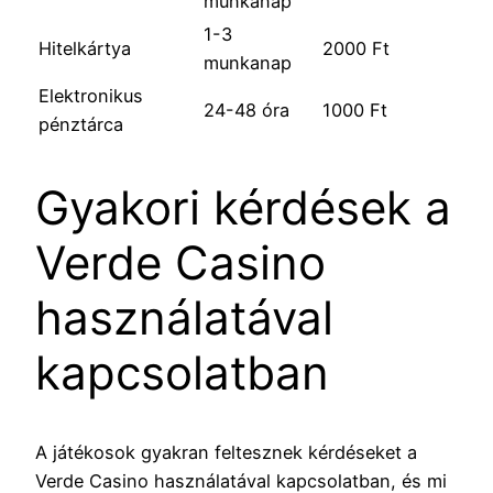
munkanap
1-3
Hitelkártya
2000 Ft
munkanap
Elektronikus
24-48 óra
1000 Ft
pénztárca
Gyakori kérdések a
Verde Casino
használatával
kapcsolatban
A játékosok gyakran feltesznek kérdéseket a
Verde Casino használatával kapcsolatban, és mi