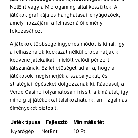
NetEnt vagy a Microgaming által készültek. A
játékok grafikája és hanghatásai lenyűgözőek,
amely hozzájárul a felhasználói élmény
fokozásához.
A játékok többsége ingyenes módot is kínál, így
a felhasználók kockázat nélkül próbálhatják ki
kedvenc játékaikat, mielőtt valódi pénzért
játszanának. Ez lehetőséget ad arra, hogy a
játékosok megismerjék a szabályokat, és
stratégiai lépéseket dolgozzanak ki. Ráadásul, a
Verde Casino folyamatosan frissíti a kínálatát, így
mindig új játékokkal találkozhatunk, ami izgalmas
élményeket biztosít.
Játék típusa
Fejlesztő
Minimális tét
Nyerőgép
NetEnt
10 Ft