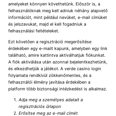
amelyeket könnyen követhetünk. Először is, a
felhasználóknak meg kell adniuk néhány alapvető
információt, mint például nevüket, e-mail címüket
és jelszavukat, majd el kell fogadniuk a
felhasználási feltételeket.
Ezt követően a regisztráció megerősítése
érdekében egy e-mailt kapunk, amelyben egy link
található, amire kattintva aktiválhatjuk fiókunkat.
A fiók aktiválása után azonnal bejelentkezhetünk,
és elkezdhetjük a játékot. A verde casino login
folyamata rendkívül zökkenőmentes, és a
felhasználói élmény javítása érdekében a
platform több biztonsági intézkedést is alkalmaz.
Adja meg a személyes adatait a
regisztrációs űrlapon
Erősítse meg az e-mail címét