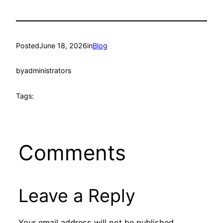
Posted
June 18, 2026
in
Blog
by
administrators
Tags:
Comments
Leave a Reply
Your email address will not be published.