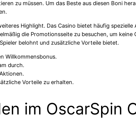
tieren zu müssen. Um das Beste aus diesen Boni herau
en.
iteres Highlight. Das Casino bietet häufig spezielle 
gelmäßig die Promotionsseite zu besuchen, um keine 
Spieler belohnt und zusätzliche Vorteile bietet.
 den Willkommensbonus.
am durch.
Aktionen.
zliche Vorteile zu erhalten.
n im OscarSpin Ca