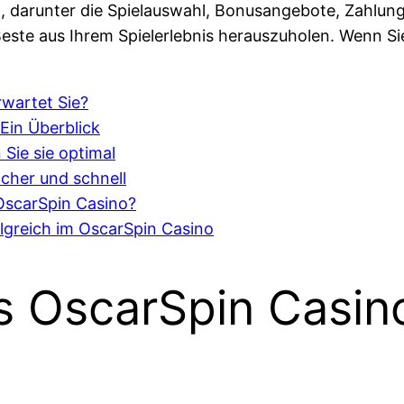
, darunter die Spielauswahl, Bonusangebote, Zahlung
este aus Ihrem Spielerlebnis herauszuholen. Wenn S
rwartet Sie?
 Ein Überblick
Sie sie optimal
cher und schnell
 OscarSpin Casino?
olgreich im OscarSpin Casino
as OscarSpin Casin