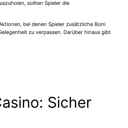
szuholen, sollten Spieler die
Aktionen, bei denen Spieler zusätzliche Boni
Gelegenheit zu verpassen. Darüber hinaus gibt
sino: Sicher