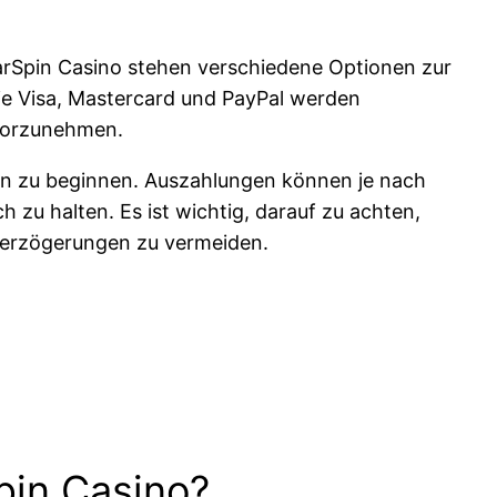
carSpin Casino stehen verschiedene Optionen zur
ie Visa, Mastercard und PayPal werden
 vorzunehmen.
len zu beginnen. Auszahlungen können je nach
 zu halten. Es ist wichtig, darauf zu achten,
Verzögerungen zu vermeiden.
Spin Casino?