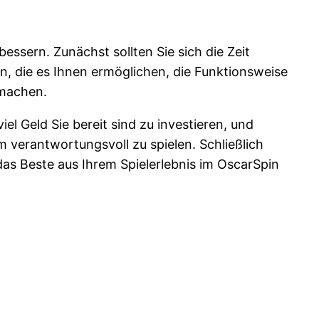
bessern. Zunächst sollten Sie sich die Zeit
n, die es Ihnen ermöglichen, die Funktionsweise
 machen.
el Geld Sie bereit sind zu investieren, und
m verantwortungsvoll zu spielen. Schließlich
as Beste aus Ihrem Spielerlebnis im OscarSpin