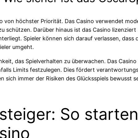
sino von höchster Priorität. Das Casino verwendet mo
zu schützen. Darüber hinaus ist das Casino lizenziert
erliegt. Spieler können sich darauf verlassen, dass d
ieler umgeht.
chkeit, das Spielverhalten zu überwachen. Das Casino b
ls Limits festzulegen. Dies fördert verantwortungsvol
ten sich immer der Risiken des Glücksspiels bewusst se
steiger: So starten
sino