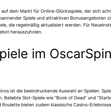
er auf dem Markt für Online-Glücksspiele, der sich sc
spannender Spiele und attraktiven Bonusangeboten zieh
le, die regelmäßig aktualisiert werden. Für Neueinste
ebot herauszuholen.
Spiele im OscarSpi
os ist die beeindruckende Auswahl an Spielen. Spiele
Beliebte Slot-Spiele wie “Book of Dead” und “Starbur
 Roulette bieten zudem klassische Casino-Erlebnisse,