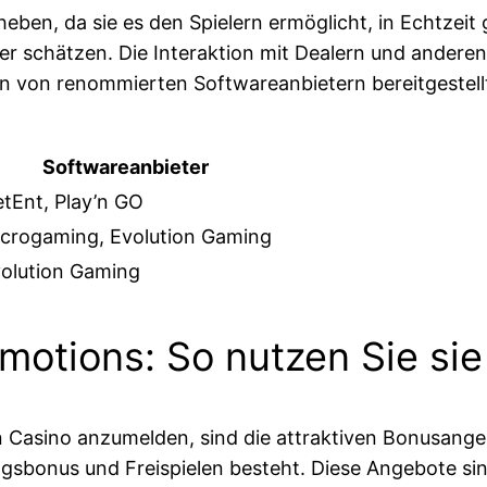
ben, da sie es den Spielern ermöglicht, in Echtzeit 
er schätzen. Die Interaktion mit Dealern und anderen 
en von renommierten Softwareanbietern bereitgestellt
Softwareanbieter
tEnt, Play’n GO
crogaming, Evolution Gaming
olution Gaming
otions: So nutzen Sie sie
in Casino anzumelden, sind die attraktiven Bonusange
sbonus und Freispielen besteht. Diese Angebote sin