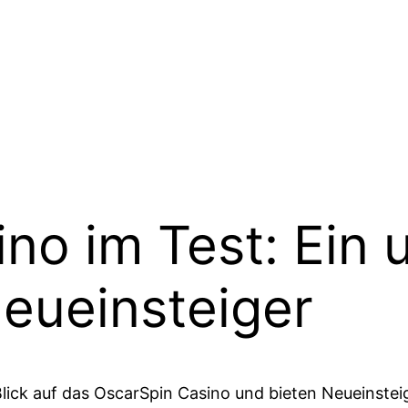
no im Test: Ein
Neueinsteiger
n Blick auf das OscarSpin Casino und bieten Neueinst