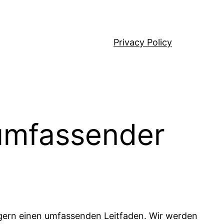
Privacy Policy
 umfassender
eigern einen umfassenden Leitfaden. Wir werden