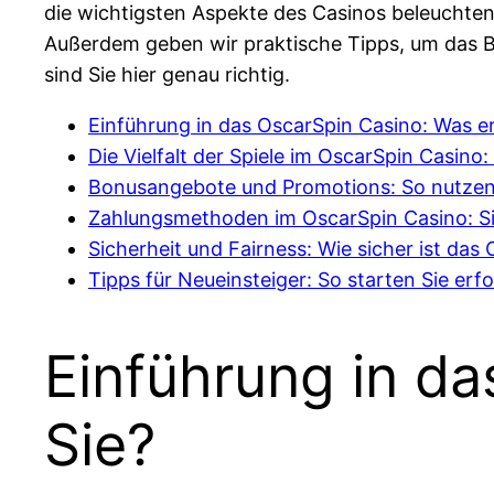
die wichtigsten Aspekte des Casinos beleuchten
Außerdem geben wir praktische Tipps, um das B
sind Sie hier genau richtig.
Einführung in das OscarSpin Casino: Was e
Die Vielfalt der Spiele im OscarSpin Casino:
Bonusangebote und Promotions: So nutzen 
Zahlungsmethoden im OscarSpin Casino: Si
Sicherheit und Fairness: Wie sicher ist das
Tipps für Neueinsteiger: So starten Sie erf
Einführung in d
Sie?