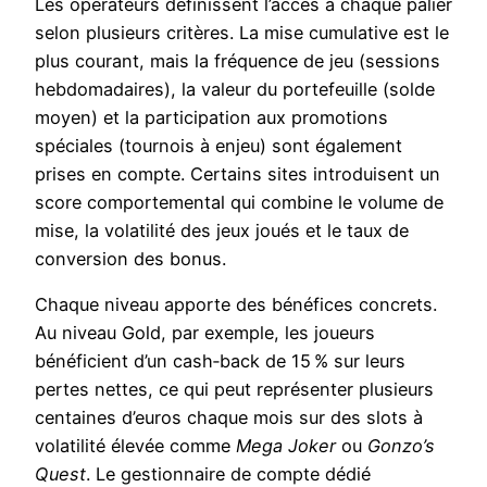
Les opérateurs définissent l’accès à chaque palier
selon plusieurs critères. La mise cumulative est le
plus courant, mais la fréquence de jeu (sessions
hebdomadaires), la valeur du portefeuille (solde
moyen) et la participation aux promotions
spéciales (tournois à enjeu) sont également
prises en compte. Certains sites introduisent un
score comportemental qui combine le volume de
mise, la volatilité des jeux joués et le taux de
conversion des bonus.
Chaque niveau apporte des bénéfices concrets.
Au niveau Gold, par exemple, les joueurs
bénéficient d’un cash‑back de 15 % sur leurs
pertes nettes, ce qui peut représenter plusieurs
centaines d’euros chaque mois sur des slots à
volatilité élevée comme
Mega Joker
ou
Gonzo’s
Quest
. Le gestionnaire de compte dédié