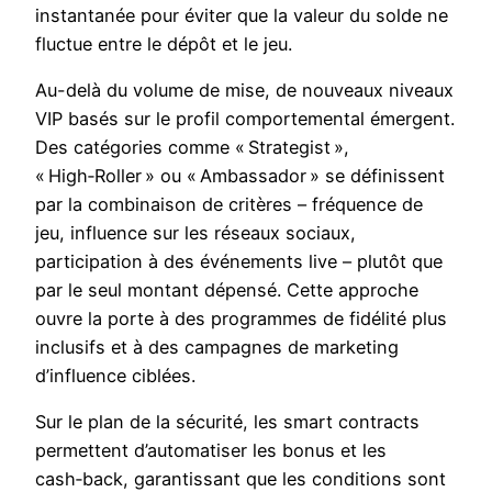
instantanée pour éviter que la valeur du solde ne
fluctue entre le dépôt et le jeu.
Au-delà du volume de mise, de nouveaux niveaux
VIP basés sur le profil comportemental émergent.
Des catégories comme « Strategist »,
« High‑Roller » ou « Ambassador » se définissent
par la combinaison de critères – fréquence de
jeu, influence sur les réseaux sociaux,
participation à des événements live – plutôt que
par le seul montant dépensé. Cette approche
ouvre la porte à des programmes de fidélité plus
inclusifs et à des campagnes de marketing
d’influence ciblées.
Sur le plan de la sécurité, les smart contracts
permettent d’automatiser les bonus et les
cash‑back, garantissant que les conditions sont