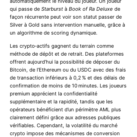
automatiquement le niveau du joueur. Un joueur
qui passe de
Starburst
à
Book of Ra Deluxe
de
façon récurrente peut voir son statut passer de
Silver à Gold sans intervention manuelle, grâce à
un algorithme de scoring dynamique.
Les crypto‑actifs gagnent du terrain comme
méthode de dépôt et de retrait. Des plateformes
offrent aujourd’hui la possibilité de déposer du
Bitcoin, de l’Ethereum ou du USDC avec des frais
de transaction inférieurs à 0,2 % et des délais de
confirmation de moins de 10 minutes. Les joueurs
premium apprécient la confidentialité
supplémentaire et la rapidité, tandis que les
opérateurs bénéficient d’un périmètre AML plus
clairement défini grâce aux adresses publiques
vérifiables. Cependant, la volatilité du marché
crypto impose des mécanismes de conversion