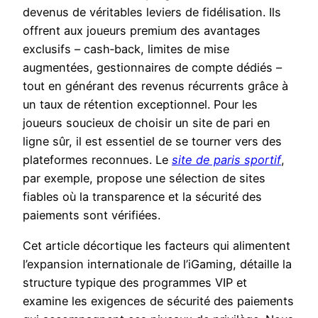
devenus de véritables leviers de fidélisation. Ils
offrent aux joueurs premium des avantages
exclusifs – cash‑back, limites de mise
augmentées, gestionnaires de compte dédiés –
tout en générant des revenus récurrents grâce à
un taux de rétention exceptionnel. Pour les
joueurs soucieux de choisir un site de pari en
ligne sûr, il est essentiel de se tourner vers des
plateformes reconnues. Le
site de paris sportif
,
par exemple, propose une sélection de sites
fiables où la transparence et la sécurité des
paiements sont vérifiées.
Cet article décortique les facteurs qui alimentent
l’expansion internationale de l’iGaming, détaille la
structure typique des programmes VIP et
examine les exigences de sécurité des paiements