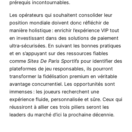
prérequis incontournables.
Les opérateurs qui souhaitent consolider leur
position mondiale doivent donc réfléchir de
manière holistique : enrichir l’expérience VIP tout
en investissant dans des solutions de paiement
ultra‑sécurisées. En suivant les bonnes pratiques
et en s’appuyant sur des ressources fiables
comme
Sites De Paris Sportifs
pour identifier des
plateformes de jeu responsables, ils pourront
transformer la fidélisation premium en véritable
avantage concurrentiel. Les opportunités sont
immenses : les joueurs recherchent une
expérience fluide, personnalisée et sûre. Ceux qui
réussiront à allier ces trois piliers seront les
leaders du marché d’ici la prochaine décennie.