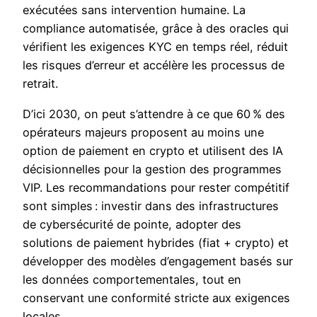
exécutées sans intervention humaine. La
compliance automatisée, grâce à des oracles qui
vérifient les exigences KYC en temps réel, réduit
les risques d’erreur et accélère les processus de
retrait.
D’ici 2030, on peut s’attendre à ce que 60 % des
opérateurs majeurs proposent au moins une
option de paiement en crypto et utilisent des IA
décisionnelles pour la gestion des programmes
VIP. Les recommandations pour rester compétitif
sont simples : investir dans des infrastructures
de cybersécurité de pointe, adopter des
solutions de paiement hybrides (fiat + crypto) et
développer des modèles d’engagement basés sur
les données comportementales, tout en
conservant une conformité stricte aux exigences
locales.