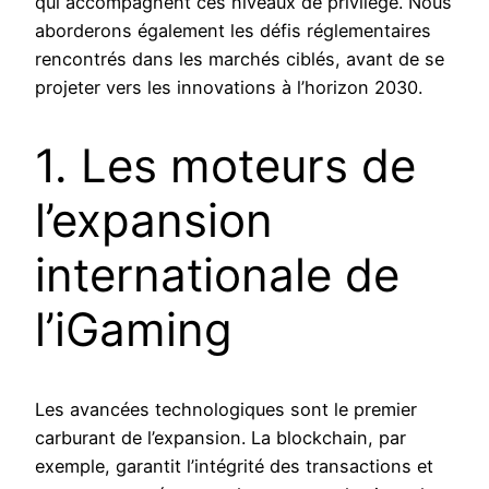
qui accompagnent ces niveaux de privilège. Nous
aborderons également les défis réglementaires
rencontrés dans les marchés ciblés, avant de se
projeter vers les innovations à l’horizon 2030.
1. Les moteurs de
l’expansion
internationale de
l’iGaming
Les avancées technologiques sont le premier
carburant de l’expansion. La blockchain, par
exemple, garantit l’intégrité des transactions et