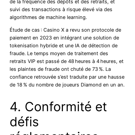
de la fréquence des dépôts et des retraits, et
suivi des transactions à risque élevé via des
algorithmes de machine learning.
Étude de cas : Casino X a revu son protocole de
paiement en 2023 en intégrant une solution de
tokenisation hybride et une IA de détection de
fraude. Le temps moyen de traitement des
retraits VIP est passé de 48 heures à 4 heures, et
les plaintes de fraude ont chuté de 73 %. La
confiance retrouvée s’est traduite par une hausse
de 18 % du nombre de joueurs Diamond en un an.
4. Conformité et
défis