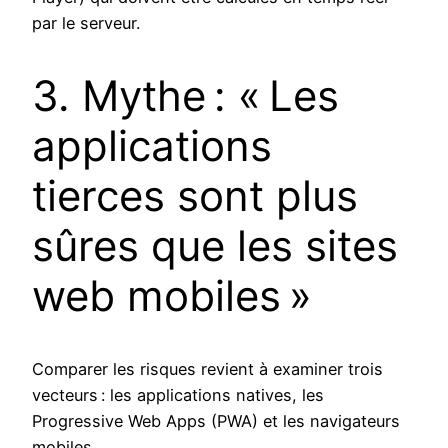
par le serveur.
3. Mythe : « Les
applications
tierces sont plus
sûres que les sites
web mobiles »
Comparer les risques revient à examiner trois
vecteurs : les applications natives, les
Progressive Web Apps (PWA) et les navigateurs
mobiles.