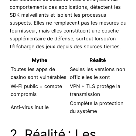
comportements des applications, détectent les
SDK malveillants et isolent les processus
suspects. Elles ne remplacent pas les mesures du
fournisseur, mais elles constituent une couche
supplémentaire de défense, surtout lorsqu’on
télécharge des jeux depuis des sources tierces.
Mythe
Réalité
Toutes les apps de
Seules les versions non
casino sont vulnérables
officielles le sont
Wi‑Fi public = compte
VPN + TLS protège la
compromis
transmission
Complète la protection
Anti‑virus inutile
du système
2. Réalité : Les