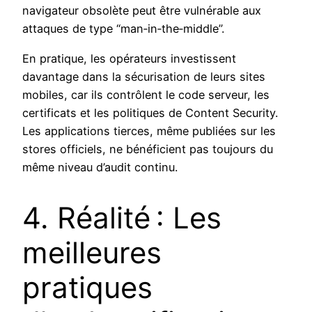
navigateur obsolète peut être vulnérable aux
attaques de type “man‑in‑the‑middle”.
En pratique, les opérateurs investissent
davantage dans la sécurisation de leurs sites
mobiles, car ils contrôlent le code serveur, les
certificats et les politiques de Content Security.
Les applications tierces, même publiées sur les
stores officiels, ne bénéficient pas toujours du
même niveau d’audit continu.
4. Réalité : Les
meilleures
pratiques