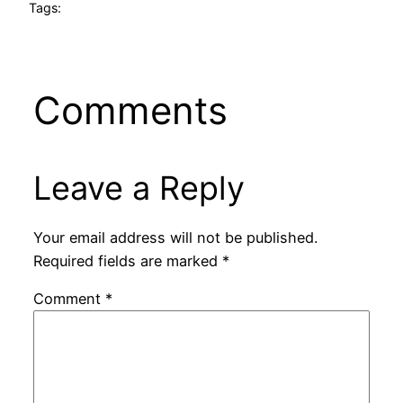
Tags:
Comments
Leave a Reply
Your email address will not be published.
Required fields are marked
*
Comment
*