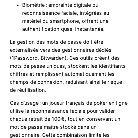
Biométrie : empreinte digitale ou
reconnaissance faciale, intégrées au
matériel du smartphone, offrent une
authentification quasi instantanée.
La gestion des mots de passe doit être
externalisée vers des gestionnaires dédiés
(1Password, Bitwarden). Ces outils créent des
mots de passe uniques, stockent les identifiants
chiffrés et remplissent automatiquement les
champs de connexion, réduisant ainsi le risque
de réutilisation.
Cas d’usage : un joueur français de poker en ligne
utilise la reconnaissance faciale pour valider
chaque retrait de 100 €, tout en conservant un
mot de passe maître stocké dans un
gestionnaire. Cette combinaison limite les