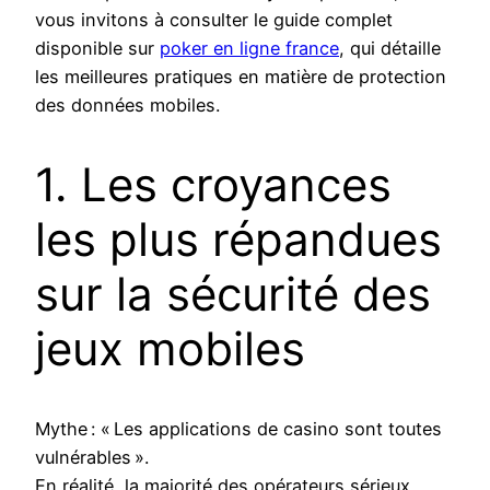
vous invitons à consulter le guide complet
disponible sur
poker en ligne france
, qui détaille
les meilleures pratiques en matière de protection
des données mobiles.
1. Les croyances
les plus répandues
sur la sécurité des
jeux mobiles
Mythe : « Les applications de casino sont toutes
vulnérables ».
En réalité, la majorité des opérateurs sérieux