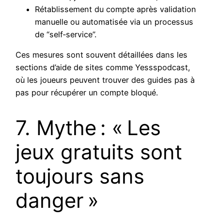
Rétablissement du compte après validation
manuelle ou automatisée via un processus
de “self‑service”.
Ces mesures sont souvent détaillées dans les
sections d’aide de sites comme Yessspodcast,
où les joueurs peuvent trouver des guides pas à
pas pour récupérer un compte bloqué.
7. Mythe : « Les
jeux gratuits sont
toujours sans
danger »