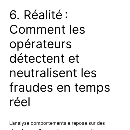
6. Réalité :
Comment les
opérateurs
détectent et
neutralisent les
fraudes en temps
réel
L’analyse comportementale repose sur des