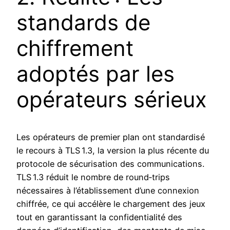
standards de
chiffrement
adoptés par les
opérateurs sérieux
Les opérateurs de premier plan ont standardisé
le recours à TLS 1.3, la version la plus récente du
protocole de sécurisation des communications.
TLS 1.3 réduit le nombre de round‑trips
nécessaires à l’établissement d’une connexion
chiffrée, ce qui accélère le chargement des jeux
tout en garantissant la confidentialité des