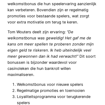
welkomstbonus die hun speelervaring aanzienlijk
kan verbeteren. Bovendien zijn er regelmatig
promoties voor bestaande spelers, wat zorgt
voor extra motivatie om terug te keren.
Tom Wouters deelt zijn ervaring:
“De
welkomstbonus was geweldig! Het gaf me de
kans om meer spellen te proberen zonder mijn
eigen geld te riskeren. Ik heb uiteindelijk veel
meer gewonnen dan ik had verwacht!”
Dit soort
bonussen is bijzonder waardevol voor
casinoleken die hun bankroll willen
maximaliseren.
Welkomstbonus voor nieuwe spelers
Regelmatige promoties en toernooien
Loyaliteitsprogramma voor terugkerende
spelers