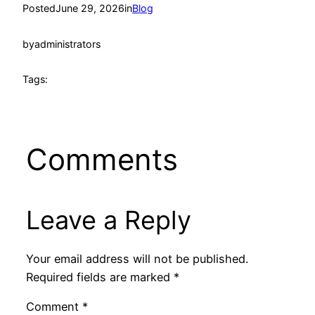
Posted
June 29, 2026
in
Blog
by
administrators
Tags:
Comments
Leave a Reply
Your email address will not be published.
Required fields are marked
*
Comment
*