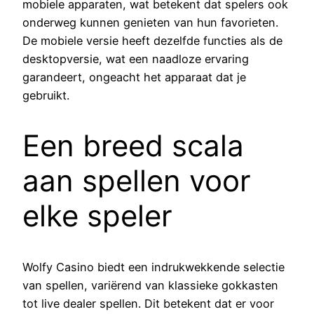
mobiele apparaten, wat betekent dat spelers ook
onderweg kunnen genieten van hun favorieten.
De mobiele versie heeft dezelfde functies als de
desktopversie, wat een naadloze ervaring
garandeert, ongeacht het apparaat dat je
gebruikt.
Een breed scala
aan spellen voor
elke speler
Wolfy Casino biedt een indrukwekkende selectie
van spellen, variërend van klassieke gokkasten
tot live dealer spellen. Dit betekent dat er voor