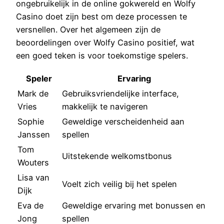
ongebruikelijk in de online gokwereld en Wolfy
Casino doet zijn best om deze processen te
versnellen. Over het algemeen zijn de
beoordelingen over Wolfy Casino positief, wat
een goed teken is voor toekomstige spelers.
Speler
Ervaring
Mark de
Gebruiksvriendelijke interface,
Vries
makkelijk te navigeren
Sophie
Geweldige verscheidenheid aan
Janssen
spellen
Tom
Uitstekende welkomstbonus
Wouters
Lisa van
Voelt zich veilig bij het spelen
Dijk
Eva de
Geweldige ervaring met bonussen en
Jong
spellen