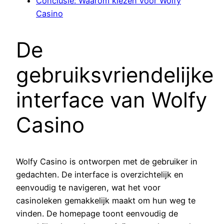
Conclusie: Waarom kiezen voor Wolfy
Casino
De
gebruiksvriendelijke
interface van Wolfy
Casino
Wolfy Casino is ontworpen met de gebruiker in
gedachten. De interface is overzichtelijk en
eenvoudig te navigeren, wat het voor
casinoleken gemakkelijk maakt om hun weg te
vinden. De homepage toont eenvoudig de