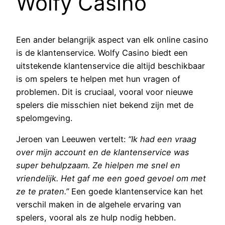
Wolfy Casino
Een ander belangrijk aspect van elk online casino
is de klantenservice. Wolfy Casino biedt een
uitstekende klantenservice die altijd beschikbaar
is om spelers te helpen met hun vragen of
problemen. Dit is cruciaal, vooral voor nieuwe
spelers die misschien niet bekend zijn met de
spelomgeving.
Jeroen van Leeuwen vertelt:
“Ik had een vraag
over mijn account en de klantenservice was
super behulpzaam. Ze hielpen me snel en
vriendelijk. Het gaf me een goed gevoel om met
ze te praten.”
Een goede klantenservice kan het
verschil maken in de algehele ervaring van
spelers, vooral als ze hulp nodig hebben.