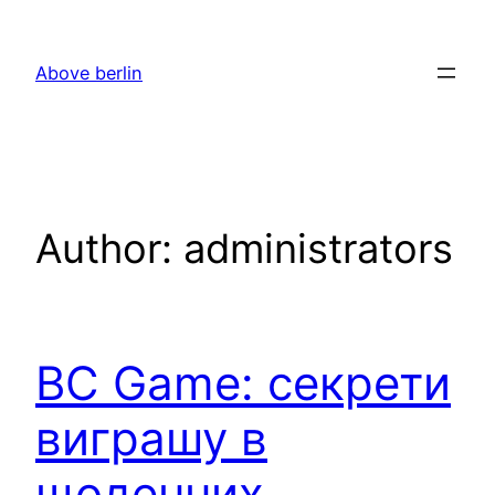
Skip
to
Above berlin
content
Author:
administrators
BC Game: секрети
виграшу в
щоденних