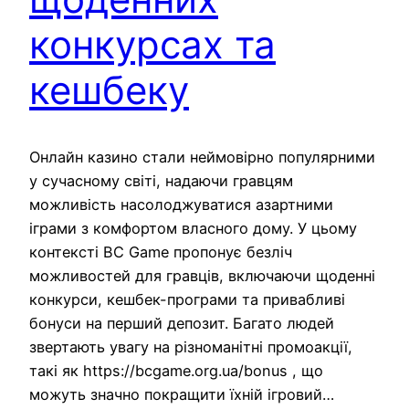
конкурсах та
кешбеку
Онлайн казино стали неймовірно популярними
у сучасному світі, надаючи гравцям
можливість насолоджуватися азартними
іграми з комфортом власного дому. У цьому
контексті BC Game пропонує безліч
можливостей для гравців, включаючи щоденні
конкурси, кешбек-програми та привабливі
бонуси на перший депозит. Багато людей
звертають увагу на різноманітні промоакції,
такі як https://bcgame.org.ua/bonus , що
можуть значно покращити їхній ігровий…